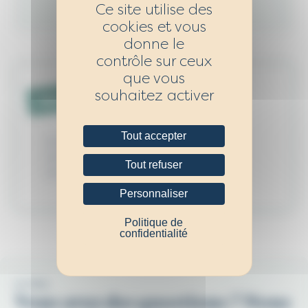
Ce site utilise des
cookies et vous
donne le
contrôle sur ceux
que vous
souhaitez activer
PRATICIENS
Tout accepter
Dr SONNIC Anne
Dr MATHIOT Laurent
Tout refuser
Dr CHEBHA Salah
Personnaliser
Politique de
confidentialité
LA FAQ
Vous avez des questions ? Nous