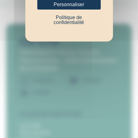
Personnaliser
Politique de
confidentialité
CH-CNP
Châteaubriant-Nozay-Pouancé
9 Rue de Verdun – 44110 Châteaubriant
02 40 55 88 88
Facebook
YouTube
LinkedIn
LE CENTRE HOSPITALIER
Le CH-CNP
Pôles d’activité