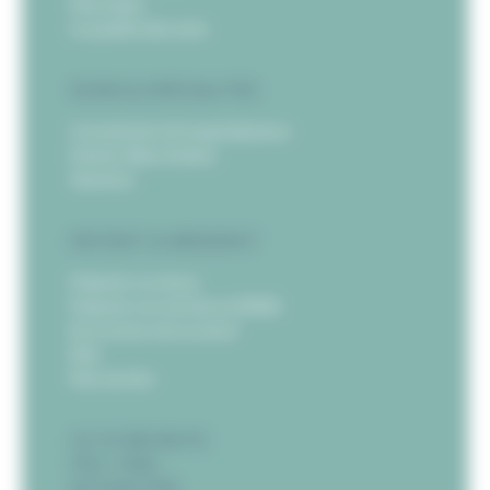
Historique
La qualité des soins
SOINS & SPÉCIALITÉS
Consultation & hospitalisation
Femme-Mère-Enfant
Gériatrie
PATIENT & RÉSIDENT
Préparer sa venue
Préparer son entrée en EHPAD
Etre acteur de sa santé
FAQ
Plan du Site
LE CH RECRUTE
IFSI / IFAS
ACTUALITÉS