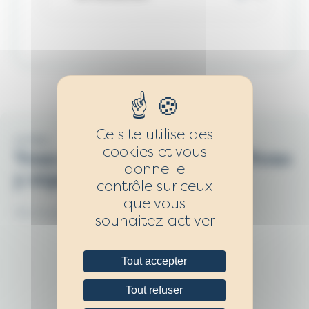
Ce site utilise des
LA FAQ
cookies et vous
Vous avez des questions ? Nous
donne le
y répondons.
contrôle sur ceux
que vous
Des équipes à votre écoute.
souhaitez activer
Tout accepter
Voir toutes les questions
Tout refuser