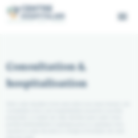
Panneau de gestion des cookies
Consultation &
hospitalisation
Selon votre situation et les soins dont vous aurez besoin, une
consultation et/ou une hospitalisation pourront vous être
proposées. La durée de cette dernière peut varier d’une
journée (ambulatoire) à quelques jours ou quelques mois,
suivant la cause de prise en charge et l’évolution de votre
état de santé.