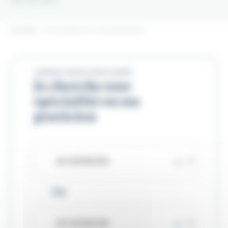
Accueil
Consultation & hospitalisation
LAISSEZ-NOUS VOUS AIDER
Je cherche une
spécialité ou un
praticien
Ou