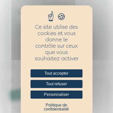
ADRESSE
Ce site utilise des
9 Rue de Verdun
cookies et vous
44110 CHÂTEAUBRIANT
donne le
contrôle sur ceux
que vous
souhaitez activer
Tout accepter
Tout refuser
PRATICIENS
Personnaliser
Politique de
confidentialité
Dr SOTTY Hélène